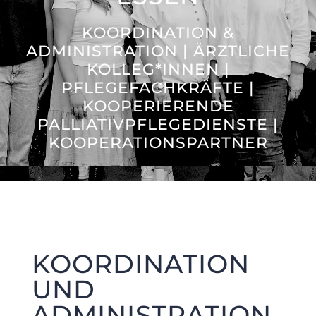
KOORDINATION &
ADMINISTRATION | ÄRZTLICHE
KOLLEG*INNEN |
PFLEGEFACHKRÄFTE |
KOOPERIERENDE
PALLIATIVPFLEGEDIENSTE |
KOOPERATIONSPARTNER
KOORDINATION
UND
ADMINISTRATION