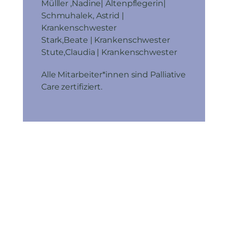
Mülller ,Nadine| Altenpflegerin|
Schmuhalek, Astrid |
Krankenschwester
Stark,Beate | Krankenschwester
Stute,Claudia | Krankenschwester
Alle Mitarbeiter*innen sind Palliative
Care zertifiziert.